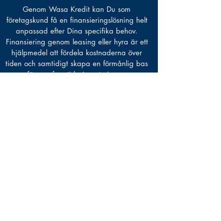
Genom Wasa Kredit kan Du som
företagskund få en finansieringslösning helt
anpassad efter Dina specifika behov.
Finansiering genom leasing eller hyra är ett
hjälpmedel att fördela kostnaderna över
tiden och samtidigt skapa en förmånlig bas
för nya framtida investeringar.
Läs mer
Kontakta oss
+46 (0)707 509 509