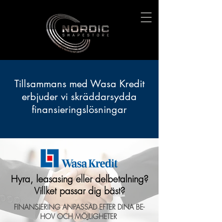
Tillsammans med Wasa Kredit
erbjuder vi skräddarsydda
finansieringslösningar
Hyra, leasasing eller delbetalning?
Villket passar dig bäst?
FIN­AN­SIER­ING AN­PAS­SAD EFTER DINA BE­
HOV OCH MÖJLIGHETER