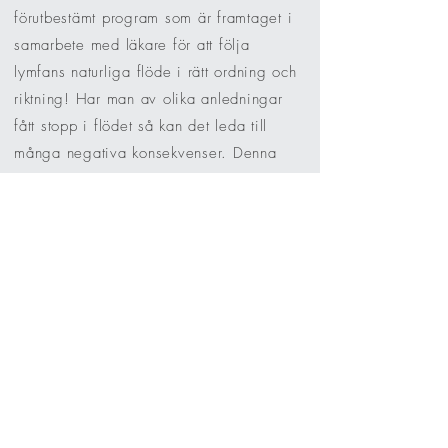
förutbestämt program som är framtaget i
samarbete med läkare för att följa
lymfans naturliga flöde i rätt ordning och
riktning! Har man av olika anledningar
fått stopp i flödet så kan det leda till
många negativa konsekvenser. Denna
typen av rollmassage är djupgående och
rensar kroppen från slaggprodukter,
aktiverar lymfcirkulationen vilket i sin tur
stärker immunförsvaret.
För detta ändamål är
ShapeRoll
Original
ProTouch
det bästa valet av
maskin då den vägleder Dig genom de
olika programmen.