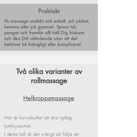
Praktiskt
Få massage snabbt och enkelt, på jobbet,
hemma eller på gymmet. Spara tid,
pengar och framför allt håll Dig friskare
och öka Ditt välmående utan att det
behöver bli krångligt eller komplicerat.
Två olika varianter av
rollmassage
Helkroppsmassage
Här är huvudsyftet att dra igång
lymfsystemet.
I detta fall är det viktigt att följa ett