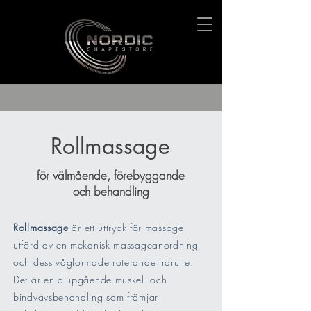
Rollmassage
för välmående, förebyggande
och behandling
Rollmassage
är ett uttryck för massage
utförd av en mekanisk massageanordning
och dess vågformade roterande trärulle.
Det är en djupgående muskel- och
bindvävsbehandling som främjar