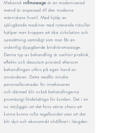
Mekanisk
rollmassage
är en moderniserad
metod är anpassad till den moderna
människans livsstil. Med hjälp av
självgående maskiner med roterande trärullar
hjälper man kroppen att öka cirkulation och
syresättning samtidigt som man får en
ordentlig djupgående bindvävsmassage.
Denna typ av behandling är oerhört praktisk,
effektiv och dessutom prisvärd eftersom
b
ehandlingen utförs på egen hand av
användaren. Detta medför mindre
personalkostnader för
innehavaren
och
därmed blir också behandlingarna
prismässigt fördelaktiga för kunden. Det i sin
tur
möjliggör
att det finns större chans att
kunna kunna rolla regelbundet utan att det
blir dyrt och ekonomiskt ohållbart i längden.