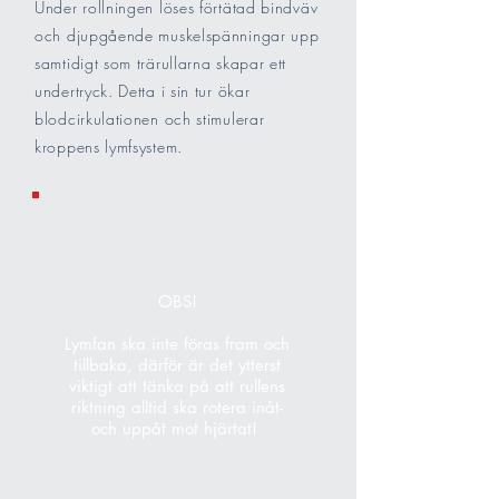
Under rollningen löses förtätad bindväv
och djupgående muskelspänningar upp
samtidigt som trärullarna skapar ett
undertryck. Detta i sin tur ökar
blodcirkulationen och stimulerar
kroppens lymfsystem.
OBS!
Lymfan ska inte föras fram och
tillbaka, därför är det ytterst
viktigt att tänka på att rullens
riktning alltid ska rotera inåt-
och uppåt mot hjärtat!