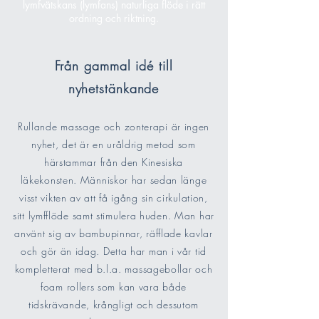
lymfvätskans (lymfans) naturliga flöde i rätt
ordning och riktning.
Från gammal idé till
nyhetstänkande
Rullande massage och zonterapi är ingen
nyhet, det är en uråldrig metod som
härstammar från den Kinesiska
läkekonsten.
Människor har sedan länge
visst vikten av att få igång sin cirkulation,
sitt lymfflöde samt stimulera huden.
Man har
använt sig av bambupinnar, räfflade kavlar
och gör än idag. Detta har man i vår tid
kompletterat med b.l.a. massagebollar och
foam rollers som kan vara både
tidskrävande, krångligt och dessutom