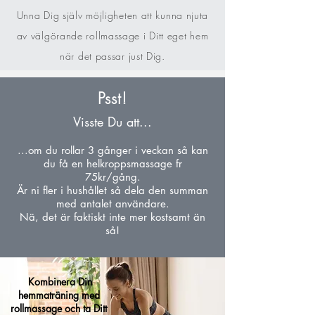
Unna Dig själv möjligheten att kunna njuta
av välgörande rollmassage i Ditt eget hem
när det passar just Dig.
Psst!
Visste Du att...
...om du rollar 3 gånger i veckan så kan
du få en helkroppsmassage fr
75kr/gång.
Är ni fler i hushållet så dela den summan
med antalet användare.
Nä, det är faktiskt inte mer kostsamt än
så!
Kombinera Din
hemmaträning med
rollmassage och ta Ditt