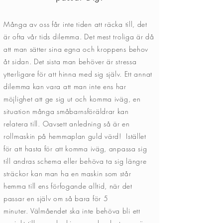
Många av oss får inte tiden att räcka till, det
är ofta vår tids dilemma. Det mest troliga är då
att man sätter sina egna och kroppens behov
åt sidan. Det sista man behöver är stressa
ytterligare för att hinna med sig själv. Ett annat
dilemma kan vara att man inte ens har
möjlighet att ge sig ut och komma iväg, en
situation många småbarnsföräldrar kan
relatera till.
Oavsett anledning så är en
rollmaskin på hemmaplan guld värd!
Istället
för att hasta för att komma iväg, anpassa sig
till andras schema eller behöva ta sig längre
sträckor kan man ha en maskin som står
hemma till ens förfogande alltid, när det
passar en själv om så bara för 5
minuter.
Välmåendet
ska inte
behöva bli ett