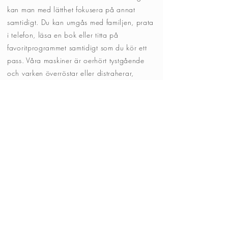
kan man med lätthet fokusera på annat
samtidigt. Du kan
umgås med familjen, prata
i telefon, läsa en bok eller titta på
favoritprogrammet samtidigt som du kör ett
pass.
Våra maskiner är oerhört tystgående
och varken överröstar eller distraherar,
därmed stör man inte heller sin omgivning
när man rollar.
Pausa maskinen om du
behöver gå ifrån, fortsätt när det passar Dig.
Kan det bli mer komfortabelt och praktiskt?
Ta en paus...
Släpp stressen och pressen