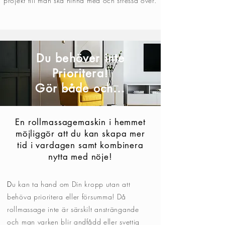
projekt till man ska hinna med och stressa över.
Du behöver inte
Prioritera!
Gör både och...
En rollmassagemaskin i hemmet
möjliggör
att du kan skapa mer
tid i vardagen samt kombinera
nytta med nöje!
D
u kan ta hand om Din kropp utan att
behöva prioritera eller försumma! Då
rollmassage inte är särskilt ansträngande
och man varken blir
andfådd
eller svettig