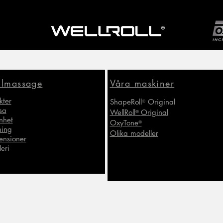
llmassage
Våra maskiner
kter
ShapeRoll
Original
®
sa
WellRoll
Original
®
nhet
OxyTone
®
ning
Olika modeller
ensioner
eri