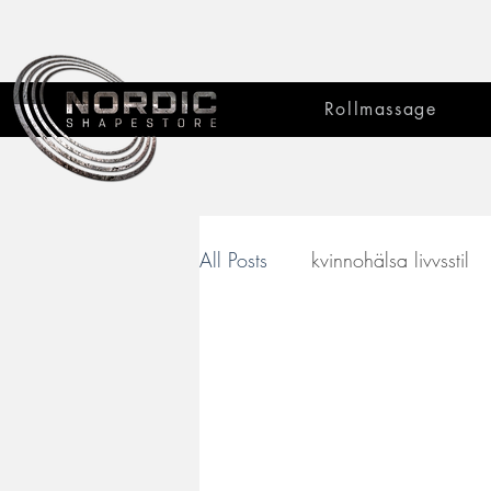
Rollmassage
All Posts
kvinnohälsa livvsstil