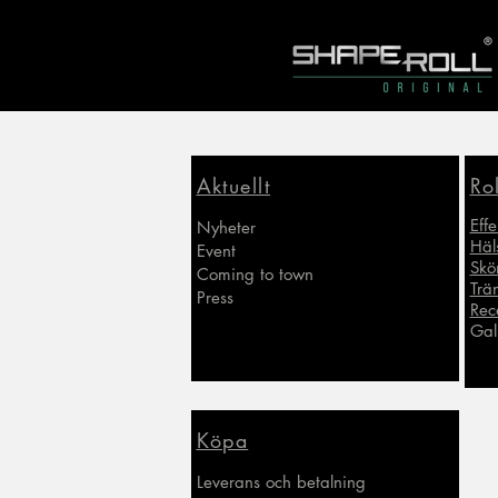
Aktuellt
Ro
Effe
Nyheter
Häl
Event
Skö
Coming to town
Trä
Press
Rec
Gall
Köpa
Leverans och betalning